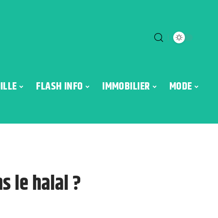
ILLE
FLASH INFO
IMMOBILIER
MODE
 le halal ?