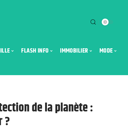
ILLE
FLASH INFO
IMMOBILIER
MODE
tection de la planète :
r ?