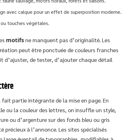
: faune sauvage, motifs floraux, forêts et saisons.
sign avec calque pour un effet de superposition moderne.
 ou touches végétales.
les
motifs
ne manquent pas d’originalité. Les
réation peut être ponctuée de couleurs franches
fit d’ajuster, de tester, d’ajouter chaque détail
ctère
 fait partie intégrante de la mise en page. En
lle ou la couleur des lettres, on insuffle un style,
ure ou d’argenture sur des fonds bleu ou gris
 précieux à l’annonce. Les sites spécialisés
large éventail de typographies, modifiables à