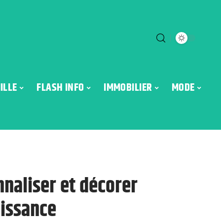
ILLE
FLASH INFO
IMMOBILIER
MODE
naliser et décorer
aissance