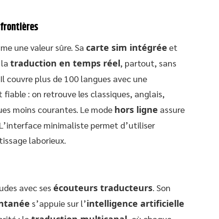
 frontières
me une valeur sûre. Sa
carte sim intégrée
et
 la
traduction en temps réel
, partout, sans
Il couvre plus de 100 langues avec une
t fiable : on retrouve les classiques, anglais,
gues moins courantes. Le mode
hors ligne
assure
L’interface minimaliste permet d’utiliser
issage laborieux.
tudes avec ses
écouteurs traducteurs
. Son
antanée
s’appuie sur l’
intelligence artificielle
rité : la
, où chaque