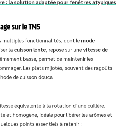
e : la solution adaptée pour fenêtres atypiques
tage sur le TM5
s multiples fonctionnalités, dont le
mode
iser la
cuisson lente
, repose sur une
vitesse de
trêmement basse, permet de maintenir les
ommager. Les plats mijotés, souvent des ragoûts
thode de cuisson douce.
tesse équivalente à la rotation d’une cuillère.
e et homogène, idéale pour libérer les arômes et
uelques points essentiels à retenir :