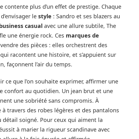
se contente plus d’un effet de prestige. Chaque
 d’envisager le
style
: Sandro et ses blazers au
business casual
avec une allure subtile, The
fle une énergie rock. Ces
marques de
vendre des pièces : elles orchestrent des
qui racontent une histoire, et s’appuient sur
n, façonnent l’air du temps.
ir ce que l’on souhaite exprimer, affirmer une
 confort au quotidien. Un jean brut et une
arnent une sobriété sans compromis. À
nce à travers des robes légères et des pantalons
u détail soigné. Pour ceux qui aiment la
éussit à marier la rigueur scandinave avec
 allure à la fois épurée et affirmée.