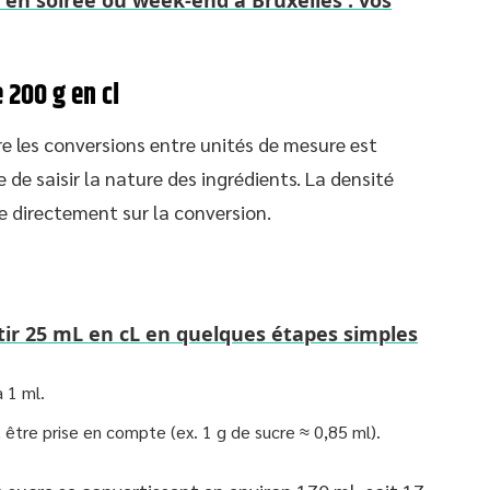
en soirée ou week-end à Bruxelles : vos
 200 g en cl
e les conversions entre unités de mesure est
e de saisir la nature des ingrédients. La densité
ue directement sur la conversion.
r 25 mL en cL en quelques étapes simples
à 1 ml.
t être prise en compte (ex. 1 g de sucre ≈ 0,85 ml).