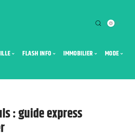
ILLE
FLASH INFO
IMMOBILIER
MODE
ls : guide express
er