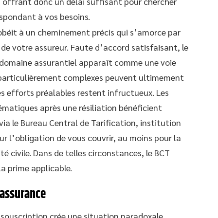
 offrant donc un délai suffisant pour chercher
spondant à vos besoins.
 obéit à un cheminement précis qui s’amorce par
 de votre assureur. Faute d’accord satisfaisant, le
e domaine assurantiel apparaît comme une voie
ns particulièrement complexes peuvent ultimement
les efforts préalables restent infructueux. Les
matiques après une résiliation bénéficient
a le Bureau Central de Tarification, institution
ur l’obligation de vous couvrir, au moins pour la
é civile. Dans de telles circonstances, le BCT
a prime applicable.
’assurance
souscription crée une situation paradoxale