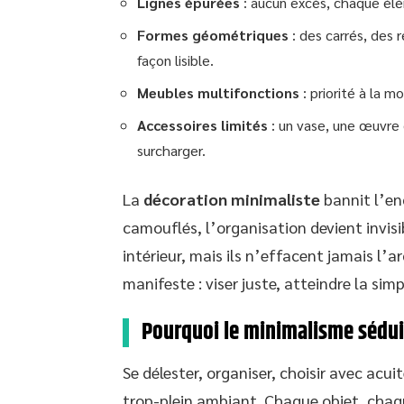
Lignes épurées
: aucun excès, chaque élé
Formes géométriques
: des carrés, des 
façon lisible.
Meubles multifonctions
: priorité à la mo
Accessoires limités
: un vase, une œuvre g
surcharger.
La
décoration minimaliste
bannit l’e
camouflés, l’organisation devient invis
intérieur, mais ils n’effacent jamais l’a
manifeste : viser juste, atteindre la sim
Pourquoi le minimalisme séduit
Se délester, organiser, choisir avec acuit
trop-plein ambiant. Chaque objet, chaqu