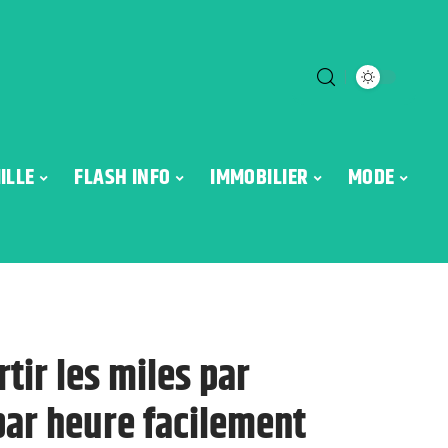
ILLE
FLASH INFO
IMMOBILIER
MODE
tir les miles par
par heure facilement