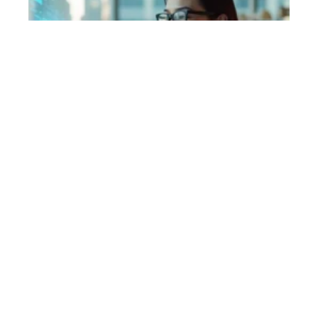
Comment créer des
applications de Réalité Mixte
conviviales
Contact
Mentions Légales
Sitemap